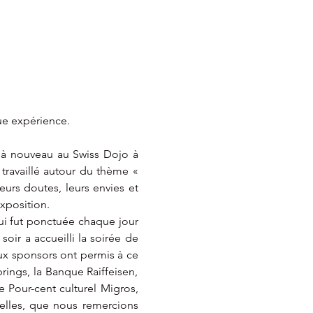
ue expérience.
 à nouveau au Swiss Dojo à 
 travaillé autour du thème « 
eurs doutes, leurs envies et 
exposition.
ui fut ponctuée chaque jour 
ir a accueilli la soirée de 
ux sponsors ont permis à ce 
rings, la Banque Raiffeisen, 
e Pour-cent culturel Migros, 
elles, que nous remercions 