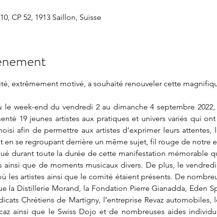
10, CP 52, 1913 Saillon, Suisse
vénement
ité, extrêmement motivé, a souhaité renouveler cette magnifiq
eu le week-end du vendredi 2 au dimanche 4 septembre 2022,
enté 19 jeunes artistes aux pratiques et univers variés qui ont
isi afin de permettre aux artistes d’exprimer leurs attentes, l
out en se regroupant derrière un même sujet, fil rouge de notre 
fflué durant toute la durée de cette manifestation mémorable q
 ainsi que de moments musicaux divers. De plus, le vendredi so
où les artistes ainsi que le comité étaient présents. De nombre
que la Distillerie Morand, la Fondation Pierre Gianadda, Eden Sp
ndicats Chrétiens de Martigny, l’entreprise Revaz automobiles, l
rcaz ainsi que le Swiss Dojo et de nombreuses aides individu